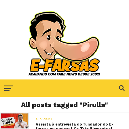
All posts tagged "Pirulla"
E-FARSAS
Assista à entrevista do fundador do E-
farsas no podcast Os Três Elementos!