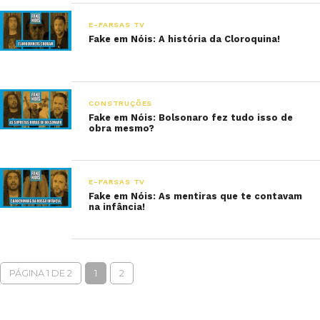
E-FARSAS TV
Fake em Nóis: A história da Cloroquina!
CONSTRUÇÕES
Fake em Nóis: Bolsonaro fez tudo isso de
obra mesmo?
E-FARSAS TV
Fake em Nóis: As mentiras que te contavam
na infância!
PÁGINA 1 DE 2
1
2