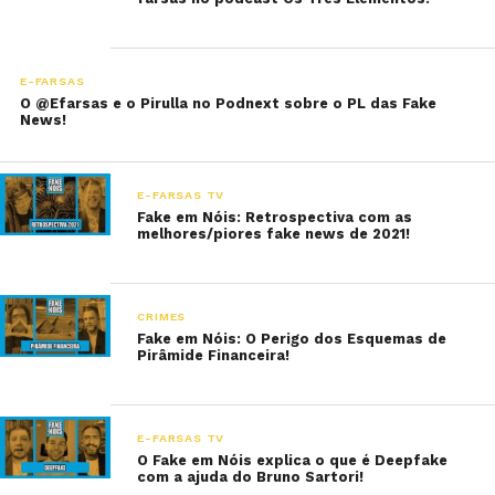
E-FARSAS
O @Efarsas e o Pirulla no Podnext sobre o PL das Fake
News!
E-FARSAS TV
Fake em Nóis: Retrospectiva com as
melhores/piores fake news de 2021!
CRIMES
Fake em Nóis: O Perigo dos Esquemas de
Pirâmide Financeira!
E-FARSAS TV
O Fake em Nóis explica o que é Deepfake
com a ajuda do Bruno Sartori!