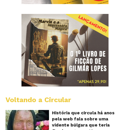
Voltando a Circular
B
Va
A
História que circula há anos
vi
pela web fala sobre uma
ce
vidente búlgara que teria
q