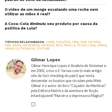
O vídeo de um monge escalando uma rocha sem
utilizar as mãos é real?
A Coca-Cola diminuiu seu produto por causa da
política de Lula?
TÓPICOS RELACIONADOS:
CRIME
,
ELEIÇÕES
,
FAKE
,
FAKE EM NÓIS
,
FAKE NEWS
,
HACKEADAS
,
HACKERS
,
MOV
,
PIRULLA
,
TECNOLOGIA
,
URNAS
,
URNAS ELETRÔNICAS
,
YOUTUBE
Gilmar Lopes
Gilmar Henrique Lopes é Analista de Sistemas e,
em 2002, criou o E-farsas.com (o mais antigo
site de fact checking do país!) que tenta
desvendar os boatos que circulam pela Web.
Gilmar é o autor do livro "Caçador de Mentiras"
pela Editora Matrix e da aventura de ficção
infantojuvenil "Marvin e a Impressora Mágica"!