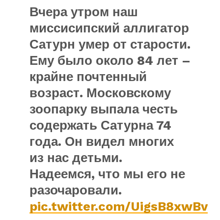
Вчера утром наш
миссисипский аллигатор
Сатурн умер от старости.
Ему было около 84 лет –
крайне почтенный
возраст. Московскому
зоопарку выпала честь
содержать Сатурна 74
года. Он видел многих
из нас детьми.
Надеемся, что мы его не
разочаровали.
pic.twitter.com/UigsB8xwBv