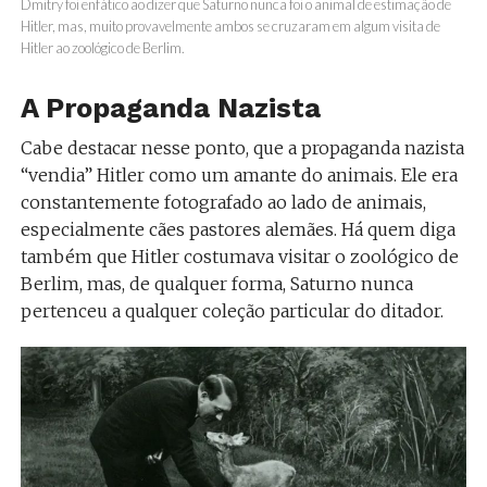
Dmitry foi enfático ao dizer que Saturno nunca foi o animal de estimação de
Hitler, mas, muito provavelmente ambos se cruzaram em algum visita de
Hitler ao zoológico de Berlim.
A Propaganda Nazista
Cabe destacar nesse ponto, que a propaganda nazista
“vendia” Hitler como um amante do animais. Ele era
constantemente fotografado ao lado de animais,
especialmente cães pastores alemães. Há quem diga
também que Hitler costumava visitar o zoológico de
Berlim, mas, de qualquer forma, Saturno nunca
pertenceu a qualquer coleção particular do ditador.