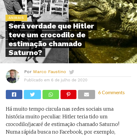
ANIMAIS
Será verdade que Hitler
teve um crocodilo de
estimação chamado
Saturno?
Por
Marco Faustino
Publicado em
6 de julho de 2020
6 Comments
Há muito tempo circula nas redes sociais uma
história muito peculiar: Hitler teria tido um
crocodilo/jacaré de estimação chamado Saturno!
Numa rápida busca no Facebook, por exemplo,