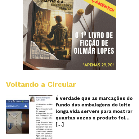
Voltando a Circular
E
lo
vi
É verdade que as marcações do
m
fundo das embalagens de leite
qu
longa vida servem para mostrar
v
quantas vezes o produto foi
o
[…]
reaproveitado? O alerta surgiu
le
fo
no dia 22 de novembro de 2018,
re
em uma conta no Facebook e