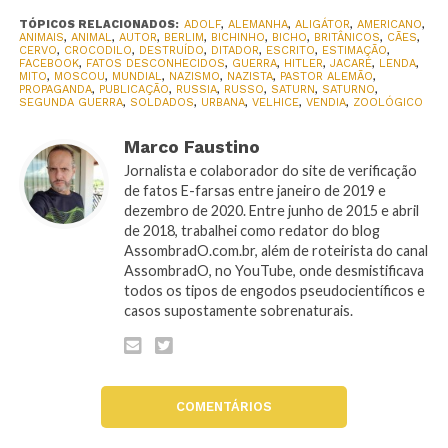
TÓPICOS RELACIONADOS:
ADOLF
,
ALEMANHA
,
ALIGÁTOR
,
AMERICANO
,
ANIMAIS
,
ANIMAL
,
AUTOR
,
BERLIM
,
BICHINHO
,
BICHO
,
BRITÂNICOS
,
CÃES
,
CERVO
,
CROCODILO
,
DESTRUÍDO
,
DITADOR
,
ESCRITO
,
ESTIMAÇÃO
,
FACEBOOK
,
FATOS DESCONHECIDOS
,
GUERRA
,
HITLER
,
JACARÉ
,
LENDA
,
MITO
,
MOSCOU
,
MUNDIAL
,
NAZISMO
,
NAZISTA
,
PASTOR ALEMÃO
,
PROPAGANDA
,
PUBLICAÇÃO
,
RUSSIA
,
RUSSO
,
SATURN
,
SATURNO
,
SEGUNDA GUERRA
,
SOLDADOS
,
URBANA
,
VELHICE
,
VENDIA
,
ZOOLÓGICO
Marco Faustino
Jornalista e colaborador do site de verificação
de fatos E-farsas entre janeiro de 2019 e
dezembro de 2020. Entre junho de 2015 e abril
de 2018, trabalhei como redator do blog
AssombradO.com.br, além de roteirista do canal
AssombradO, no YouTube, onde desmistificava
todos os tipos de engodos pseudocientíficos e
casos supostamente sobrenaturais.
COMENTÁRIOS