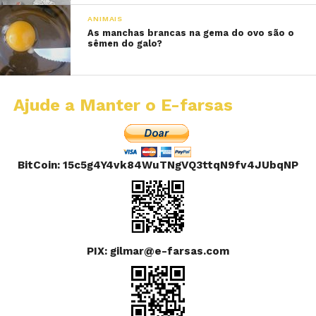
ANIMAIS
As manchas brancas na gema do ovo são o
sêmen do galo?
Ajude a Manter o E-farsas
BitCoin: 15c5g4Y4vk84WuTNgVQ3ttqN9fv4JUbqNP
PIX: gilmar@e-farsas.com