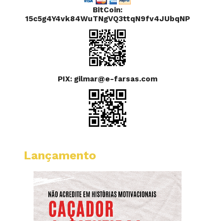
BitCoin:
15c5g4Y4vk84WuTNgVQ3ttqN9fv4JUbqNP
PIX: gilmar@e-farsas.com
Lançamento