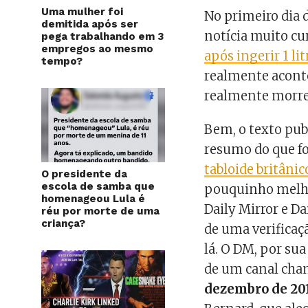
Uma mulher foi
No primeiro dia 
demitida após ser
notícia muito cur
pega trabalhando em 3
empregos ao mesmo
após ingerir 1 li
tempo?
realmente aconte
realmente morr
Bem, o texto pu
resumo do que fo
tabloide britânic
O presidente da
escola de samba que
pouquinho melhor
homenageou Lula é
Daily Mirror e Da
réu por morte de uma
criança?
de uma verificaç
lá. O DM, por su
de um canal cha
dezembro de 20