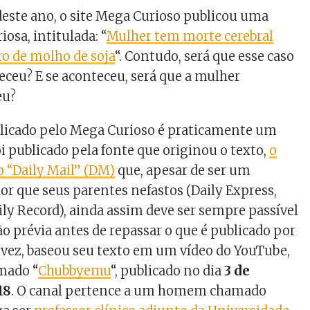
deste ano, o site Mega Curioso publicou uma
iosa, intitulada: “
Mulher tem morte cerebral
tro de molho de soja
“. Contudo, será que esse caso
ceu? E se aconteceu, será que a mulher
eu?
blicado pelo Mega Curioso é praticamente um
i publicado pela fonte que originou o texto,
o
o “Daily Mail” (DM)
que, apesar de ser um
 que seus parentes nefastos (Daily Express,
ily Record), ainda assim deve ser sempre passível
ão prévia antes de repassar o que é publicado por
a vez, baseou seu texto em um vídeo do YouTube,
mado “
Chubbyemu
“, publicado no dia
3 de
18
. O canal pertence a um homem chamado