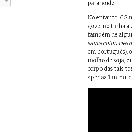
paranoide.
No entanto, CG n
governo tinha a 
também de algum
sauce colon clea
em português), o
molho de soja, e
corpo das tais to
apenas 1 minuto,