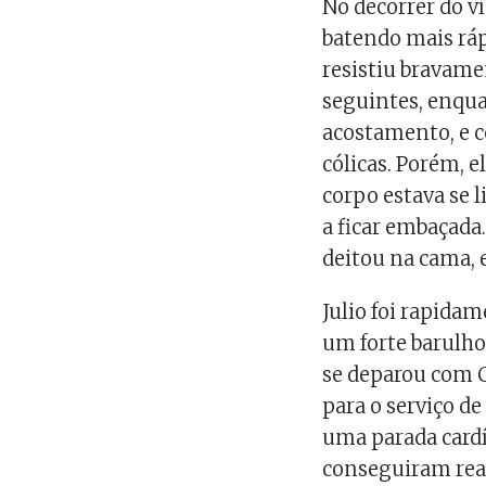
No decorrer do v
batendo mais ráp
resistiu bravame
seguintes, enqua
acostamento, e c
cólicas. Porém, e
corpo estava se 
a ficar embaçada
deitou na cama, 
Julio foi rapida
um forte barulho
se deparou com C
para o serviço d
uma parada card
conseguiram rean