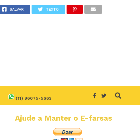
oja?
SALVAR
TEXTO
O
(11) 96075-5663
Ajude a Manter o E-farsas