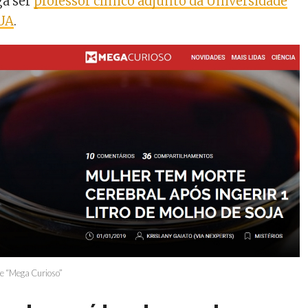
ga ser
professor clínico adjunto da Universidade
EUA
.
te “Mega Curioso”