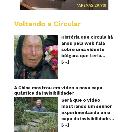
Voltando a Circular
Baba
Vanga:
A
História que circula há
vidente
anos pela web fala
cega
sobre uma vidente
que
búlgara que teria
previu
[…]
ficado cega aos 12
o
futuro!
anos, mas teria
Será?
previsto o fim a
humanidade! Será
verdade? Baba Vanga,
A China mostrou em vídeo a nova capa
a mulher que previu o
quântica da invisibilidade?
fim do mundo e do
Será que o vídeo
nosso futuro, morreu
mostrando um senhor
em 1996 aos 90 anos
experimentando uma
de idade, e teria sido
capa da invisibilidade
uma das grandes
[…]
em um jardim é
videntes do século XX.
verdadeiro ou falso? O