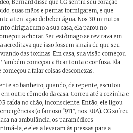
ídeo, Bernard disse que CG sentiu seu coração
ido, suas mãos e pernas formigarem, e que
nte a tentação de beber água. Nos 30 minutos
nto dirigia rumo a sua casa, ela parou no
omeçou a chorar. Seu estômago se revirava em
la acreditava que isso fossem sinais de que seu
livrando das toxinas. Em casa, sua visão começou
. Também começou a ficar tonta e confusa. Ela
e começou a falar coisas desconexas.
mente ao banheiro, quando, de repente, escutou
 em outro cômodo da casa. Correu até a cozinha e
G caída no chão, inconsciente. Então, ele ligou
e emergências (o famoso “911”, nos EUA). CG sofreu
íaca na ambulância, os paramédicos
imá-la, e eles a levaram às pressas para a