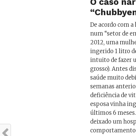
O caso nar
“Chubbye
De acordo com a h
num “setor de em
2012, uma mulher
ingerido 1 litro
intuito de fazer
grosso). Antes d
saúde muito debil
semanas anterio
deficiência de vi
esposa vinha ing
últimos 6 meses.
deixado um hospi
comportamento p