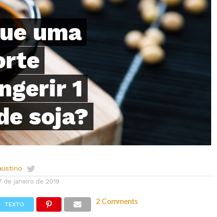
que uma
orte
ngerir 1
de soja?
austino
7 de janeiro de 2019
2 Comments
TEXTO