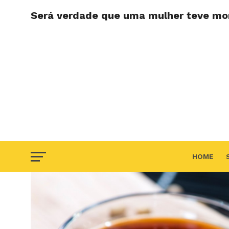
Será verdade que uma mulher teve morte
HOME
F.A.Q