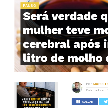
FALSO
Será verdade 
mulher teve m
cerebral após i
litro de molho 
Por
Marco F
Publicado em
SALVAR