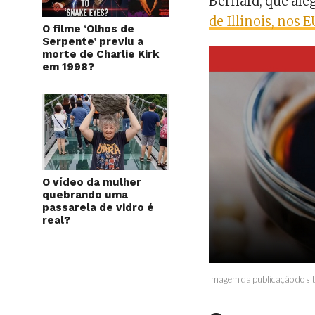
Bernard, que ale
de Illinois, nos 
O filme ‘Olhos de
Serpente’ previu a
morte de Charlie Kirk
em 1998?
O vídeo da mulher
quebrando uma
passarela de vidro é
real?
Imagem da publicação do si