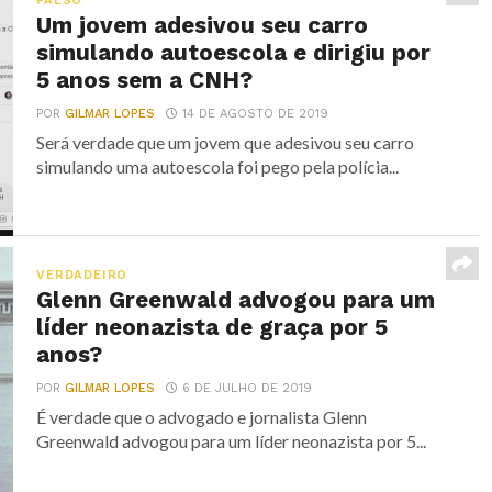
FALSO
Um jovem adesivou seu carro
simulando autoescola e dirigiu por
5 anos sem a CNH?
POR
GILMAR LOPES
14 DE AGOSTO DE 2019
Será verdade que um jovem que adesivou seu carro
simulando uma autoescola foi pego pela polícia...
VERDADEIRO
Glenn Greenwald advogou para um
líder neonazista de graça por 5
anos?
POR
GILMAR LOPES
6 DE JULHO DE 2019
É verdade que o advogado e jornalista Glenn
Greenwald advogou para um líder neonazista por 5...