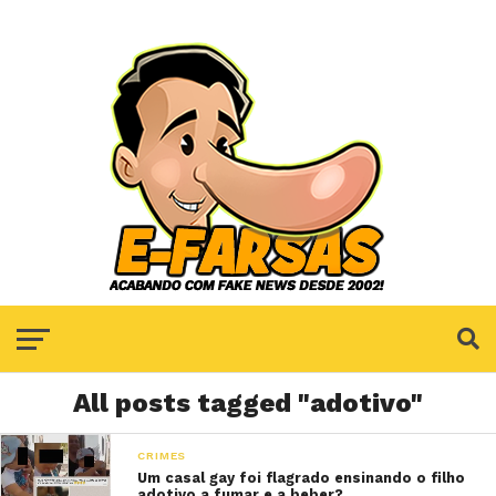
All posts tagged "adotivo"
CRIMES
Um casal gay foi flagrado ensinando o filho
adotivo a fumar e a beber?