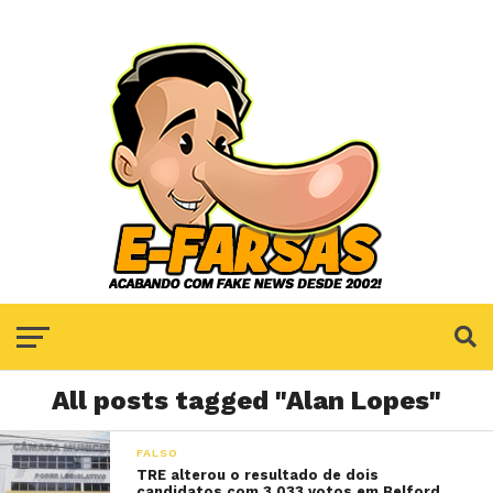
All posts tagged "Alan Lopes"
FALSO
TRE alterou o resultado de dois
candidatos com 3.033 votos em Belford