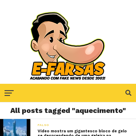
All posts tagged "aquecimento"
FALSO
Vídeo mostra um gigantesco bloco de gelo
se desprendendo de uma geleira na