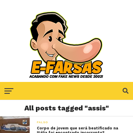
All posts tagged "assis"
FALSO
Corpo de jovem que será beatificado na
Itália foi encontrado incorrupto?