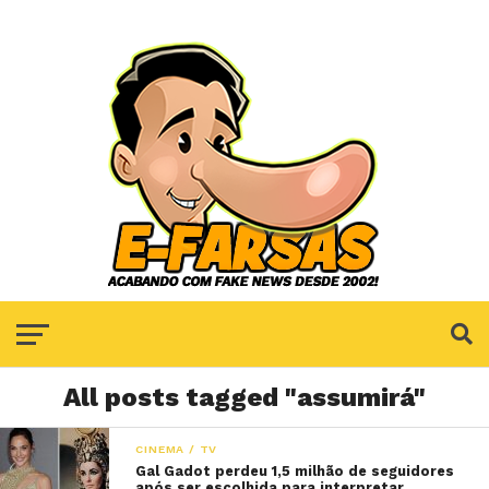
All posts tagged "assumirá"
CINEMA / TV
Gal Gadot perdeu 1,5 milhão de seguidores
após ser escolhida para interpretar