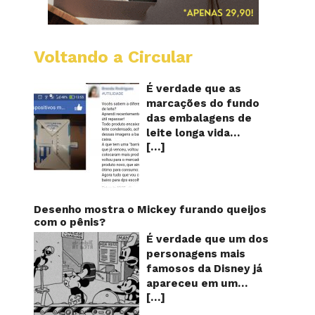
Voltando a Circular
Embala
longa
vida
É verdade que as
mostr
marcações do fundo
quanta
das embalagens de
vezes
leite longa vida
o
[…]
servem para mostrar
leite
foi
quantas vezes o
reapro
produto foi
reaproveitado? O
alerta surgiu no dia 22
Desenho mostra o Mickey furando queijos
de novembro de 2018,
com o pênis?
em uma conta no
É verdade que um dos
Facebook e
personagens mais
rapidamente se
famosos da Disney já
espalhou também
apareceu em um
através de grupos no
[…]
desenho animado na
WhatsApp. De acordo
TV furando queijos