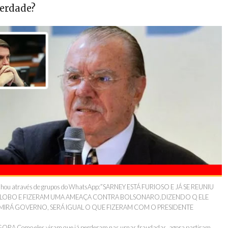
verdade?
spalhou através de grupos do WhatsApp:”SARNEY ESTÁ FURIOSO E JÁ SE REUNIU
 GLOBO E FIZERAM UMA AMEAÇA CONTRA BOLSONARO,DIZENDO Q ELE
IRÁ GOVERNO, SERÁ IGUAL O QUE FIZERAM COM O PRESIDENTE
 AGORA Como eles viram que já perderam nas urnas fraudadas, agora partiram