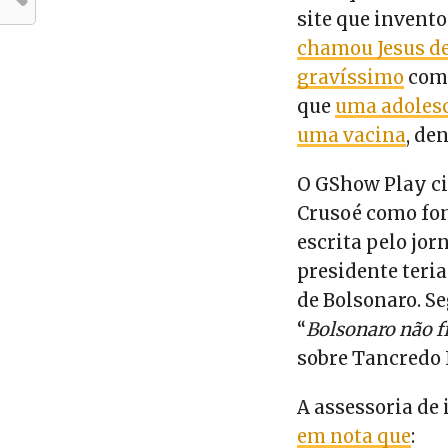
site que invent
chamou Jesus de
gravíssimo
como
que
uma adolesc
uma vacina
, de
O GShow Play cit
Crusoé como fon
escrita pelo jor
presidente teria
de Bolsonaro. Se
“
Bolsonaro não f
sobre Tancredo 
A assessoria de
em nota que
: