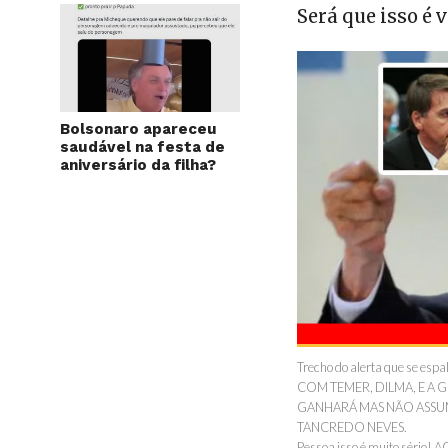
Será que isso é 
Bolsonaro apareceu
saudável na festa de
aniversário da filha?
Trecho do alerta que se e
COM TEMER, DILMA, E A
GANHARÁ MAS NÃO ASSUM
TANCREDO NEVES.
Pessoa isso é muito sério!