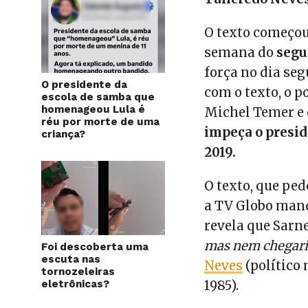
O texto começou
semana do
segu
força no dia seg
O presidente da
com o texto, o p
escola de samba que
homenageou Lula é
Michel Temer e
réu por morte de uma
impeça o presid
criança?
2019.
O texto, que pe
a TV Globo man
revela que Sarne
mas nem chegari
Foi descoberta uma
escuta nas
Neves
(político
tornozeleiras
eletrônicas?
1985).