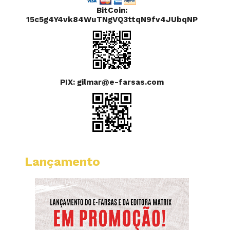
BitCoin:
15c5g4Y4vk84WuTNgVQ3ttqN9fv4JUbqNP
PIX: gilmar@e-farsas.com
Lançamento