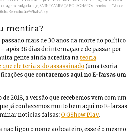
reportagem divulgada hoje, SARNEY AMEAÇA BOLSONARO dizendo que “Vence
” (foto: Reprodução/WhatsApp)
u mentira?
passado mais de 30 anos da morte do político
– após 38 dias de internação e de passar por
muita gente ainda acredita na
teoria
 que ele teria sido assassinado
(uma teoria
ficações que
contaremos aqui no E-farsas um
o de 2018, a versão que recebemos vem com um
 que já conhecemos muito bem aqui no E-farsas
eminar notícias falsas:
O GShow Play
.
 não ligou o nome ao boateiro, esse é o mesmo