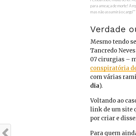
para ameaça de morte! A 
mas não assumirá o cargo”
Verdade o
Mesmo tendo se 
Tancredo Neves 
07 cirurgias – 
conspiratória de
com várias rami
dia
).
Voltando ao cas
link de um site
por criar e diss
Para quem ainda