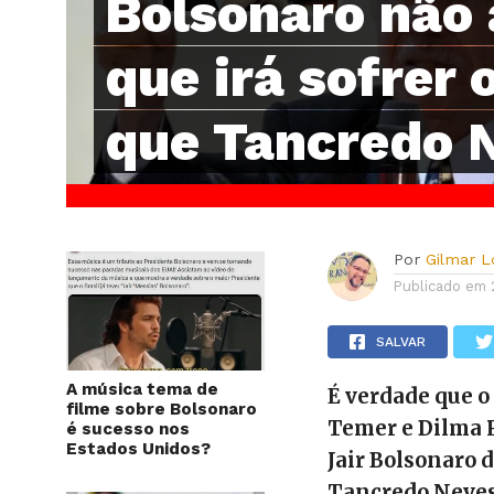
Bolsonaro não 
que irá sofrer
que Tancredo 
Por
Gilmar 
Publicado em
SALVAR
A música tema de
É verdade que o
filme sobre Bolsonaro
Temer e Dilma 
é sucesso nos
Estados Unidos?
Jair Bolsonaro 
Tancredo Neve