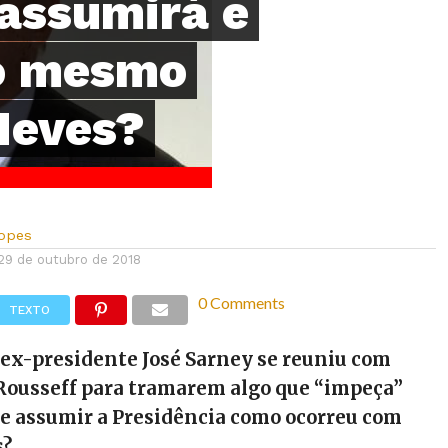
assumirá e
 o mesmo
Neves?
Lopes
29 de outubro de 2018
0 Comments
TEXTO
 ex-presidente José Sarney se reuniu com
Rousseff para tramarem algo que “impeça”
de assumir a Presidência como ocorreu com
s?