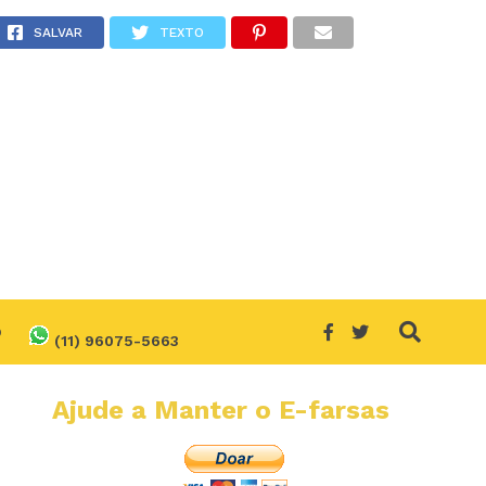
eves?
SALVAR
TEXTO
O
(11) 96075-5663
Ajude a Manter o E-farsas