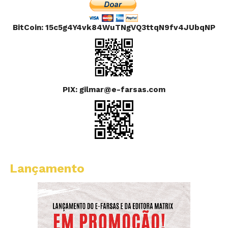
BitCoin: 15c5g4Y4vk84WuTNgVQ3ttqN9fv4JUbqNP
PIX: gilmar@e-farsas.com
Lançamento