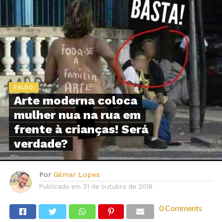
FALSO
Arte moderna coloca
mulher nua na rua em
frente à crianças! Será
verdade?
Por
Gilmar Lopes
Publicado em
31 de outubro de 2018
0 Comments