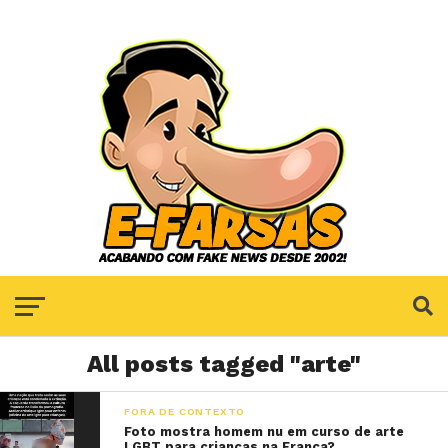
All posts tagged "arte"
FORA DE CONTEXTO
Foto mostra homem nu em curso de arte
LGBT para crianças na França?