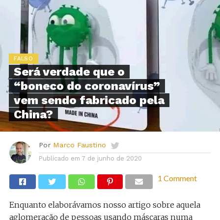
FALSO
Será verdade que o
“boneco do coronavírus”
vem sendo fabricado pela
China?
Por
Marco Faustino
Publicado em
7 de junho de 2020
1 Comment
Enquanto elaborávamos nosso artigo sobre aquela
aglomeração de pessoas usando máscaras numa