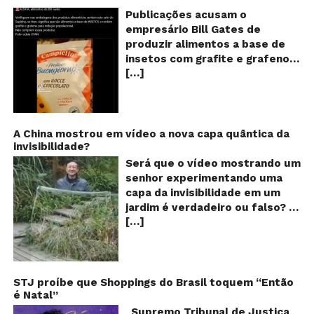
o
Publicações acusam o
se
empresário Bill Gates de
d
produzir alimentos a base de
sa
insetos com grafite e grafeno
c
[…]
com o objetivo de reduzir a
in
gr
população! Será verdade?
e
Vídeos e textos com
gr
acusações começaram a se
espalhar nas redes sociais na
A China mostrou em vídeo a nova capa quântica da
invisibilidade?
segunda quinzena de agosto de
2024 e afirmam que as
Será que o vídeo mostrando um
empresas do milionário norte-
senhor experimentando uma
americano Bill Gates estariam
capa da invisibilidade em um
fabricando alimentos a base de
jardim é verdadeiro ou falso? O
insetos, e contaminados com
[…]
vídeo surgiu nas redes sociais e
grafite e grafeno. Venenos que
em diversos sites e blogs na
ajudaria a dar prosseguimento
segunda semana de dezembro
de um “plano global” da
de 2017 e rapidamente ganhou
redução populacional. O alerta
centenas de milhares de
STJ proíbe que Shoppings do Brasil toquem “Então
também explica que o selo com
é Natal”
curtidas e de
o desenho de um sapo denuncia
compartilhamentos. Nele
Supremo Tribunal de Justiça