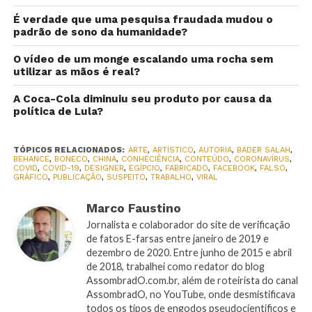
É verdade que uma pesquisa fraudada mudou o
padrão de sono da humanidade?
O vídeo de um monge escalando uma rocha sem
utilizar as mãos é real?
A Coca-Cola diminuiu seu produto por causa da
política de Lula?
TÓPICOS RELACIONADOS:
ARTE
,
ARTÍSTICO
,
AUTORIA
,
BADER SALAH
,
BEHANCE
,
BONECO
,
CHINA
,
CONHECIÊNCIA
,
CONTEÚDO
,
CORONAVÍRUS
,
COVID
,
COVID-19
,
DESIGNER
,
EGÍPCIO
,
FABRICADO
,
FACEBOOK
,
FALSO
,
GRÁFICO
,
PUBLICAÇÃO
,
SUSPEITO
,
TRABALHO
,
VIRAL
Marco Faustino
Jornalista e colaborador do site de verificação
de fatos E-farsas entre janeiro de 2019 e
dezembro de 2020. Entre junho de 2015 e abril
de 2018, trabalhei como redator do blog
AssombradO.com.br, além de roteirista do canal
AssombradO, no YouTube, onde desmistificava
todos os tipos de engodos pseudocientíficos e