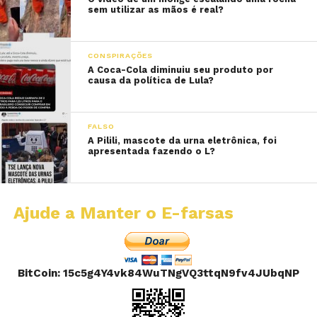
sem utilizar as mãos é real?
CONSPIRAÇÕES
A Coca-Cola diminuiu seu produto por
causa da política de Lula?
FALSO
A Pilili, mascote da urna eletrônica, foi
apresentada fazendo o L?
Ajude a Manter o E-farsas
BitCoin: 15c5g4Y4vk84WuTNgVQ3ttqN9fv4JUbqNP