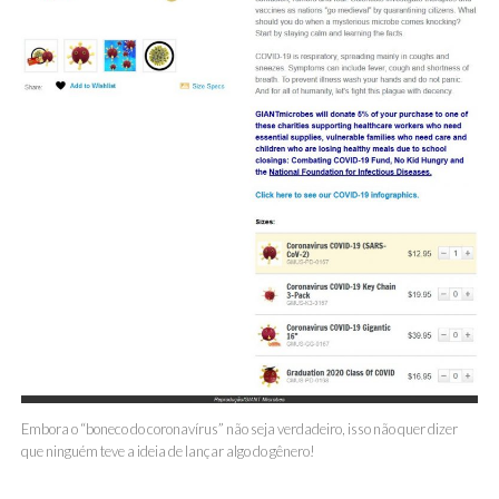
Embora o “boneco do coronavírus” não seja verdadeiro, isso não quer dizer
que ninguém teve a ideia de lançar algo do gênero!