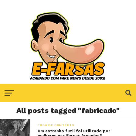
All posts tagged "fabricado"
FORA DE CONTEXTO
Um estranho fuzil foi utilizado por
mulheres nas Forças Armadas?