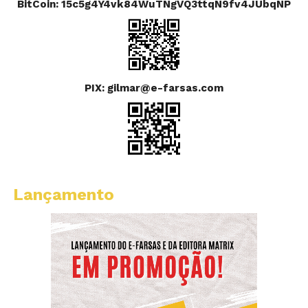
BitCoin: 15c5g4Y4vk84WuTNgVQ3ttqN9fv4JUbqNP
PIX: gilmar@e-farsas.com
Lançamento