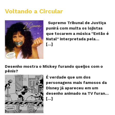
Voltando a Circular
S
pr
q
Supremo Tribunal de Justiça
Sh
punirá com multa os lojistas
d
que tocarem a música “Então é
Br
Natal” interpretada pela
t
[…]
cantora Simone! Será? De
“E
é
acordo com notícia publicada
Na
em diversos sites e blogs (e
amplamente divulgada nas
redes sociais), uma das
Desenho mostra o Mickey furando queijos com o
pênis?
canções mais populares do
Natal brasileiro estaria proibida
É verdade que um dos
de ser executada nos
personagens mais famosos da
Shoppings do país. Mas será
Disney já apareceu em um
que essa notícia é real ou mais
desenho animado na TV furando
uma farsa da internet?
[…]
queijos com o seu pênis? O
Verdadeira ou falsa? A música
vídeo é compartilhado na forma
“Então é Natal”, eternizada na
de um GIF animado e mostra
voz da cantora Simone, é uma
imagens de um episódio antigo