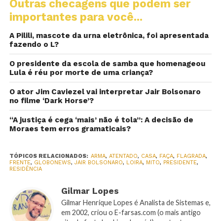
Outras checagens que podem ser
importantes para você...
A Pilili, mascote da urna eletrônica, foi apresentada
fazendo o L?
O presidente da escola de samba que homenageou
Lula é réu por morte de uma criança?
O ator Jim Caviezel vai interpretar Jair Bolsonaro
no filme ‘Dark Horse’?
“A justiça é cega ‘mais’ não é tola”: A decisão de
Moraes tem erros gramaticais?
TÓPICOS RELACIONADOS:
ARMA
,
ATENTADO
,
CASA
,
FAÇA
,
FLAGRADA
,
FRENTE
,
GLOBONEWS
,
JAIR BOLSONARO
,
LOIRA
,
MITO
,
PRESIDENTE
,
RESIDÊNCIA
Gilmar Lopes
Gilmar Henrique Lopes é Analista de Sistemas e,
em 2002, criou o E-farsas.com (o mais antigo