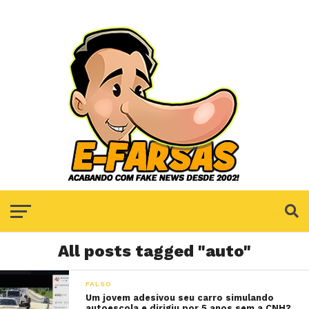
All posts tagged "auto"
FALSO
Um jovem adesivou seu carro simulando
autoescola e dirigiu por 5 anos sem a CNH?