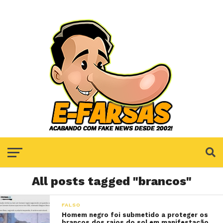
All posts tagged "brancos"
FALSO
Homem negro foi submetido a proteger os
brancos dos raios do sol em manifestação