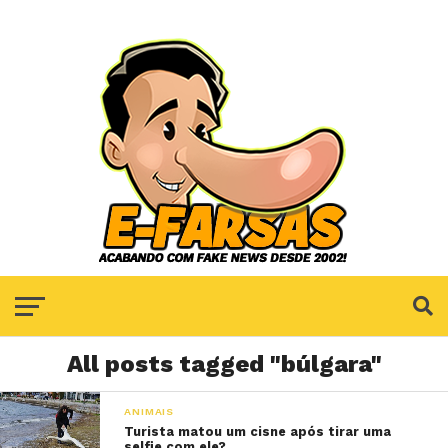
All posts tagged "búlgara"
ANIMAIS
Turista matou um cisne após tirar uma
selfie com ele?