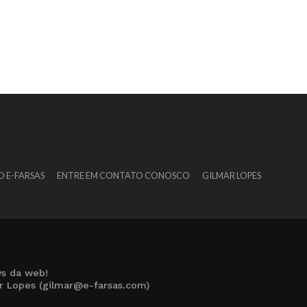
O E-FARSAS
ENTRE EM CONTATO CONOSCO
GILMAR LOPES
s da web!
ar Lopes (gilmar@e-farsas.com)