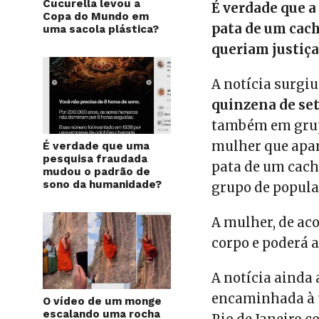
Cucurella levou a
É verdade que a
Copa do Mundo em
pata de um cach
uma sacola plástica?
queriam justiça
A notícia surgiu
quinzena de se
também em grupo
mulher que apa
É verdade que uma
pesquisa fraudada
pata de um cach
mudou o padrão de
sono da humanidade?
grupo de popula
A mulher, de aco
corpo e poderá a
A notícia ainda 
encaminhada à 
O vídeo de um monge
escalando uma rocha