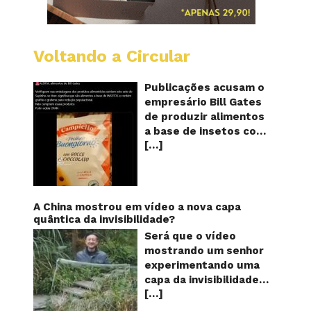
Voltando a Circular
Alimen
com
o
Publicações acusam o
selo
empresário Bill Gates
do
de produzir alimentos
sapinho
a base de insetos com
contém
[…]
grafite e grafeno com
insetos
grafite
o objetivo de reduzir a
e
população! Será
grafen
verdade? Vídeos e
textos com acusações
A China mostrou em vídeo a nova capa
começaram a se
quântica da invisibilidade?
espalhar nas redes
Será que o vídeo
sociais na segunda
mostrando um senhor
quinzena de agosto de
experimentando uma
2024 e afirmam que as
capa da invisibilidade
empresas do
[…]
em um jardim é
milionário norte-
verdadeiro ou falso? O