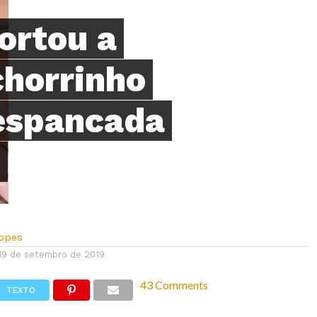
ortou a
chorrinho
 espancada
?
Lopes
19 de setembro de 2019
43 Comments
TEXTO