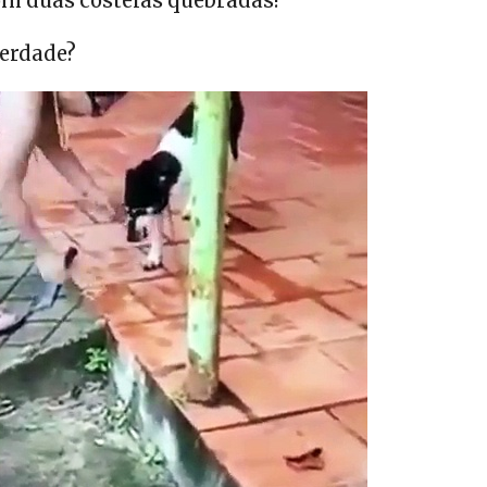
com duas costelas quebradas!
verdade?