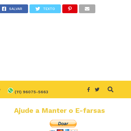
res?
SALVAR
TEXTO
O
(11) 96075-5663
Ajude a Manter o E-farsas