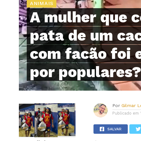
ANIMAIS
A mulher que c
pata de um ca
com facão foi
por populares
Por
Gilmar 
Publicado em
SALVAR