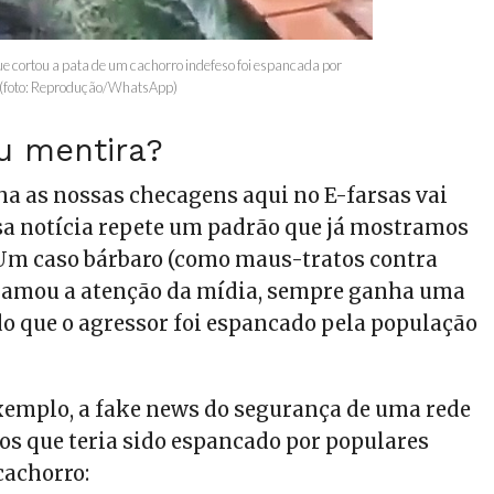
e cortou a pata de um cachorro indefeso foi espancada por
 (foto: Reprodução/WhatsApp)
u mentira?
 as nossas checagens aqui no E-farsas vai
sa notícia repete um padrão que já mostramos
 Um caso bárbaro (como maus-tratos contra
chamou a atenção da mídia, sempre ganha uma
o que o agressor foi espancado pela população
xemplo, a fake news do segurança de uma rede
s que teria sido espancado por populares
cachorro: