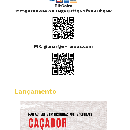
BitCoin:
15c5g4Y4vk84WuTNgVQ3ttqN9fv4JUbqNP
PIX: gilmar@e-farsas.com
Lançamento