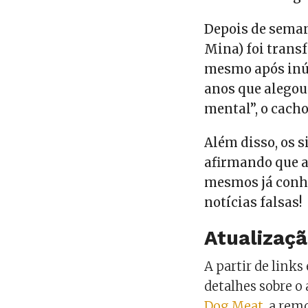
Depois de seman
Mina) foi trans
mesmo após inúm
anos que alego
mental”, o cach
Além disso, os 
afirmando que a
mesmos já conhe
notícias falsas!
Atualizaç
A partir de link
detalhes sobre o
Dog Meat
, a rem