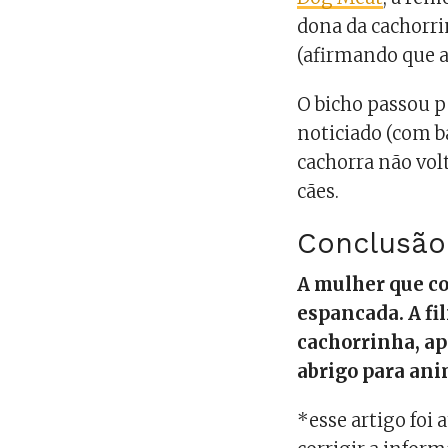
dona da cachorri
(afirmando que a 
O bicho passou p
noticiado (com b
cachorra não vol
cães.
Conclusão
A mulher que co
espancada. A f
cachorrinha, ap
abrigo para ani
*esse artigo foi 