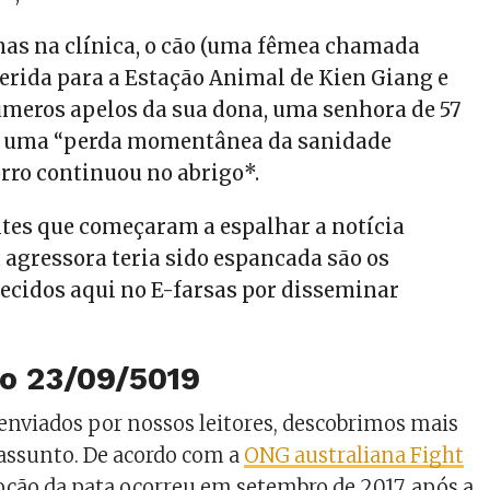
as na clínica, o cão (uma fêmea chamada
ferida para a Estação Animal de Kien Giang e
eros apelos da sua dona, uma senhora de 57
u uma “perda momentânea da sanidade
orro continuou no abrigo*.
sites que começaram a espalhar a notícia
 agressora teria sido espancada são os
cidos aqui no E-farsas por disseminar
ão 23/09/5019
s enviados por nossos leitores, descobrimos mais
 assunto. De acordo com a
ONG australiana Fight
oção da pata ocorreu em setembro de 2017, após a