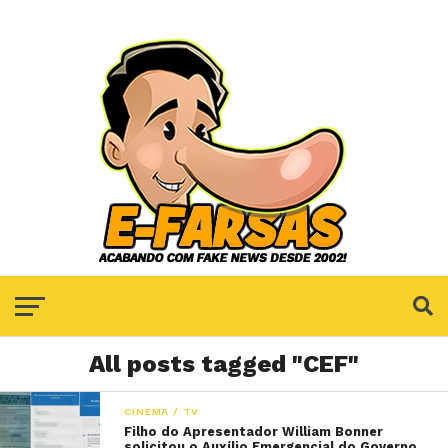
All posts tagged "CEF"
CINEMA / TV
Filho do Apresentador William Bonner
solicitou o Auxílio Emergencial do Governo