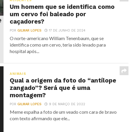
ACIDENTES
Um homem que se identifica como
um cervo foi baleado por
caçadores?
POR
GILMAR LOPES
17 DE JUNHO DE 2024
O norte-americano William Tenenbaum, que se
identifica como um cervo, teria sido levado para
hospital após...
ANIMAIS
Qual a origem da foto do “antílope
zangado”? Será que é uma
montagem?
POR
GILMAR LOPES
9 DE MARÇO DE 2022
Meme espalha a foto de um veado com cara de bravo
com texto afirmando que ele...