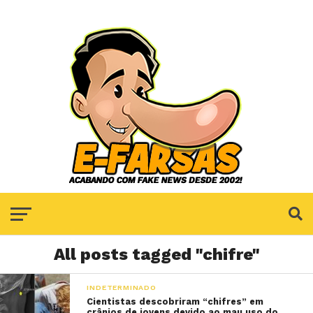
All posts tagged "chifre"
INDETERMINADO
Cientistas descobriram “chifres” em
crânios de jovens devido ao mau uso do