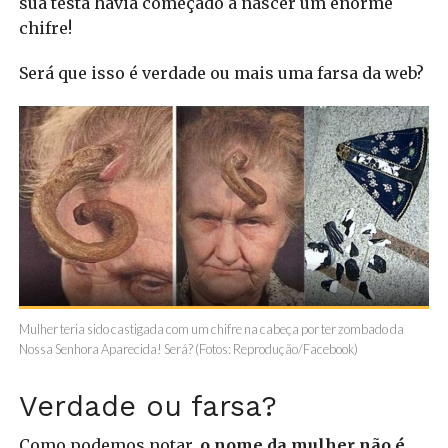
sua testa havia começado a nascer um enorme
chifre!
Será que isso é verdade ou mais uma farsa da web?
Mulher teria sido castigada com um chifre na cabeça por ter zombado da
Nossa Senhora Aparecida! Será? (Fotos: Reprodução/Facebook)
Verdade ou farsa?
Como podemos notar,
o nome da mulher não é