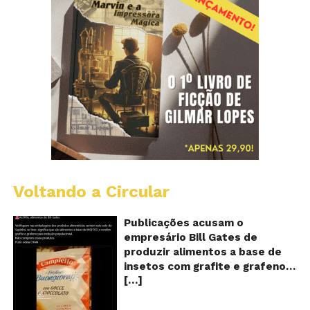
Voltando a Circular
Al
c
o
Publicações acusam o
se
empresário Bill Gates de
d
produzir alimentos a base de
sa
insetos com grafite e grafeno
c
[…]
com o objetivo de reduzir a
in
gr
população! Será verdade?
e