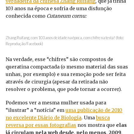
verdadeira da chinesa Zhang Ruifang
, que já tinha
103 anos na época e sofria de uma disfunção
conhecida como
Cutaneum cornu:
Zhang Ruifang, com 103 anos de idade na época, com chifre na testa! (foto:
Reprodução/Facebook)
Na verdade, esse “chifres” são compostos de
queratina compactada (o mesmo material das suas
unhas, por exemplo) e sua remoção pode ser feita
através de cirurgia (apesar da retirada não
resolver o problema, que pode tornar a ocorrer).
Podemos ver a mesma mulher usada para
“ilustrar” a “notícia” em
uma publicação de 2010
no excelente Diário de Biologia
. Uma
busca
reversa por essas fotografias
nos mostra que
elas
já circulam pela web desde, pelo menos, 2009
.