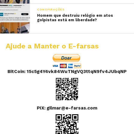
CONSPIRAÇÕES
Homem que destruiu relógio em atos
golpistas está em liberdade?
Ajude a Manter o E-farsas
BitCoin: 15c5g4Y4vk84WuTNgVQ3ttqN9fv4JUbqNP
PIX: gilmar@e-farsas.com