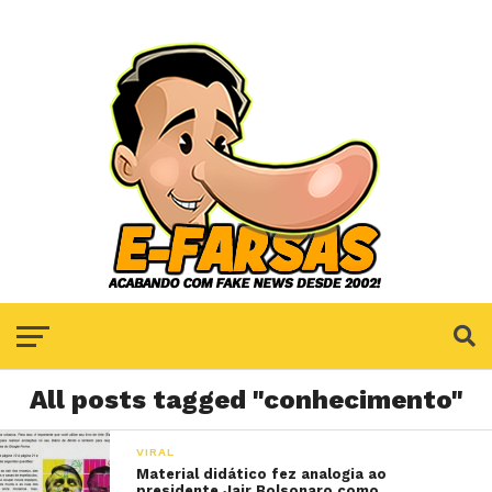
All posts tagged "conhecimento"
VIRAL
Material didático fez analogia ao
presidente Jair Bolsonaro como