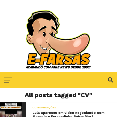
All posts tagged "CV"
CONSPIRAÇÕES
Lula apareceu em vídeo negociando com
Marcola e Fernandinho Beira-Mar?