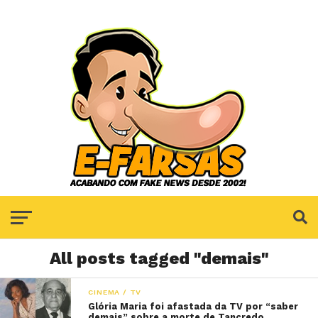
All posts tagged "demais"
CINEMA / TV
Glória Maria foi afastada da TV por “saber
demais” sobre a morte de Tancredo