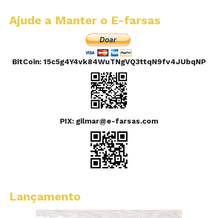
Ajude a Manter o E-farsas
BitCoin: 15c5g4Y4vk84WuTNgVQ3ttqN9fv4JUbqNP
PIX: gilmar@e-farsas.com
Lançamento