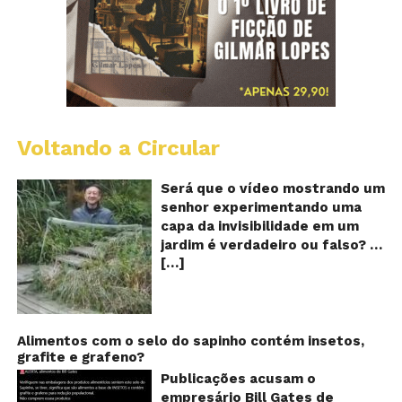
Voltando a Circular
A
Ch
m
Será que o vídeo mostrando um
e
senhor experimentando uma
ví
capa da invisibilidade em um
a
jardim é verdadeiro ou falso? O
no
[…]
vídeo surgiu nas redes sociais e
ca
qu
em diversos sites e blogs na
d
segunda semana de dezembro
in
de 2017 e rapidamente ganhou
centenas de milhares de
Alimentos com o selo do sapinho contém insetos,
grafite e grafeno?
curtidas e de
compartilhamentos. Nele
Publicações acusam o
podemos ver um senhor
empresário Bill Gates de