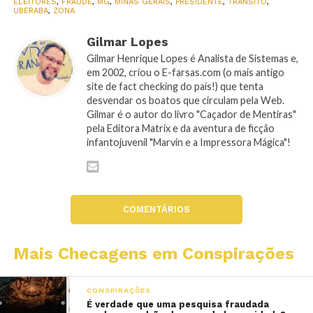
ELEITORES
,
FRAUDE
,
MG
,
MINAS GERAIS
,
PRESIDENTE
,
TRANSITO
,
UBERABA
,
ZONA
Gilmar Lopes
Gilmar Henrique Lopes é Analista de Sistemas e,
em 2002, criou o E-farsas.com (o mais antigo
site de fact checking do país!) que tenta
desvendar os boatos que circulam pela Web.
Gilmar é o autor do livro "Caçador de Mentiras"
pela Editora Matrix e da aventura de ficção
infantojuvenil "Marvin e a Impressora Mágica"!
COMENTÁRIOS
Mais Checagens em Conspirações
CONSPIRAÇÕES
É verdade que uma pesquisa fraudada