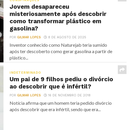
CONSPIRAÇÕES
Jovem desapareceu
misteriosamente após descobrir
como transformar plástico em
gasolina?
POR
GILMAR LOPES
8 DE AGOSTO DE 2025
Inventor conhecido como Naturejab teria sumido
após ter descoberto como gerar gasolina a partir de
plástico...
INDETERMINADO
Um pai de 9 filhos pediu o divórcio
ao descobrir que é infértil?
POR
GILMAR LOPES
16 DE NOVEMBRO DE 2018
Notícia afirma que um homem teria pedido divórcio
após descobrir que era infértil, sendo que era...