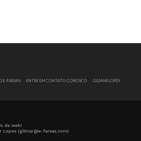
O E-FARSAS
ENTRE EM CONTATO CONOSCO
GILMAR LOPES
s da web!
ar Lopes (gilmar@e-farsas.com)