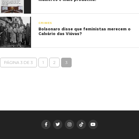
CRIMES
Bolsonaro disse que feministas merecem o
Calvário das Viúvas?
PÁGINA 3 DE 3
1
2
3