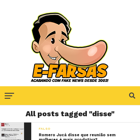
All posts tagged "disse"
FALSO
Romero Jucá disse que reunião sem
mulheres é mais produtiva?