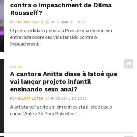
contra o impeachment de Dilma
Rousseff?
POR
GILMAR LOPES
31 DE MAIO DE 2022
O pré-candidato petista à Presidência mentiu em
entrevista sobre seu vice ter sido contra o
impeachment...
FALSO
A cantora Anitta disse à Istoé que
vai lançar projeto infantil
ensinando sexo anal?
POR
GILMAR LOPES
15 DE ABRIL DE 2022
A artista teria dito em em entrevista à Istoé que o
curso “Anitta Só Para Baixinhos”...