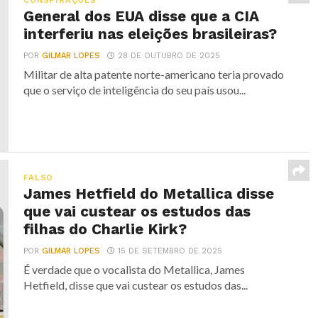
CONSPIRAÇÕES
General dos EUA disse que a CIA
interferiu nas eleições brasileiras?
POR
GILMAR LOPES
28 DE OUTUBRO DE 2025
Militar de alta patente norte-americano teria provado
que o serviço de inteligência do seu país usou...
FALSO
James Hetfield do Metallica disse
que vai custear os estudos das
filhas do Charlie Kirk?
POR
GILMAR LOPES
15 DE SETEMBRO DE 2025
É verdade que o vocalista do Metallica, James
Hetfield, disse que vai custear os estudos das...