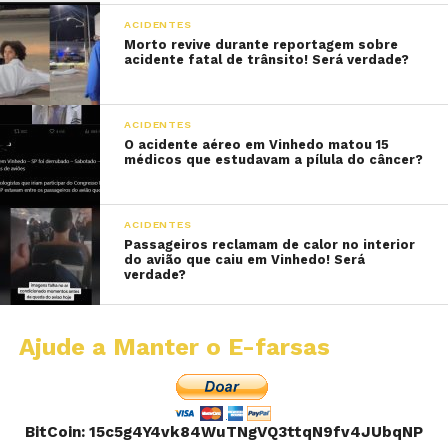
ACIDENTES
Morto revive durante reportagem sobre
acidente fatal de trânsito! Será verdade?
ACIDENTES
O acidente aéreo em Vinhedo matou 15
médicos que estudavam a pílula do câncer?
ACIDENTES
Passageiros reclamam de calor no interior
do avião que caiu em Vinhedo! Será
verdade?
Ajude a Manter o E-farsas
BitCoin: 15c5g4Y4vk84WuTNgVQ3ttqN9fv4JUbqNP