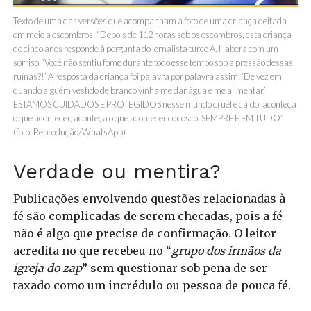
Texto de uma das versões que acompanham a foto de uma criança deitada
em meio a escombros: “Depois de 112 horas sob os escombros, esta criança
de cinco anos responde à pergunta do jornalista turco A. Habera com um
sorriso: ‘Você não sentiu fome durante todo esse tempo sob a pressão dessas
ruínas?!’ A resposta da criança foi palavra por palavra assim: ‘De vez em
quando alguém vestido de branco vinha me dar água e me alimentar.’
ESTAMOS CUIDADOS E PROTEGIDOS nesse mundo cruel e caído, aconteça
o que acontecer, aconteça o que acontecer conosco, SEMPRE E EM TUDO”
(foto: Reprodução/WhatsApp)
Verdade ou mentira?
Publicações envolvendo questões relacionadas à
fé são complicadas de serem checadas, pois a fé
não é algo que precise de confirmação. O leitor
acredita no que recebeu no “
grupo dos irmãos da
igreja do zap
” sem questionar sob pena de ser
taxado como um incrédulo ou pessoa de pouca fé.