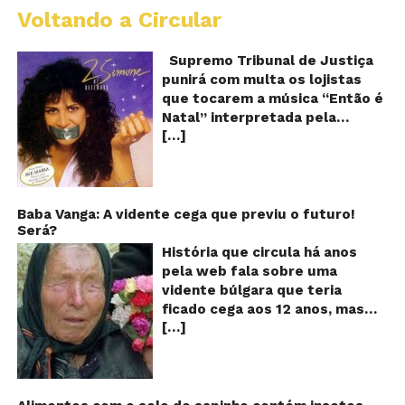
Voltando a Circular
S
pr
q
Supremo Tribunal de Justiça
Sh
punirá com multa os lojistas
d
que tocarem a música “Então é
Br
Natal” interpretada pela
t
[…]
cantora Simone! Será? De
“E
é
acordo com notícia publicada
Na
em diversos sites e blogs (e
amplamente divulgada nas
redes sociais), uma das
Baba Vanga: A vidente cega que previu o futuro!
Será?
canções mais populares do
Natal brasileiro estaria proibida
História que circula há anos
de ser executada nos
pela web fala sobre uma
Shoppings do país. Mas será
vidente búlgara que teria
que essa notícia é real ou mais
ficado cega aos 12 anos, mas
uma farsa da internet?
[…]
teria previsto o fim a
Verdadeira ou falsa? A música
humanidade! Será verdade?
“Então é Natal”, eternizada na
Baba Vanga, a mulher que
voz da cantora Simone, é uma
previu o fim do mundo e do
versão feita pelo compositor
nosso futuro, morreu em 1996