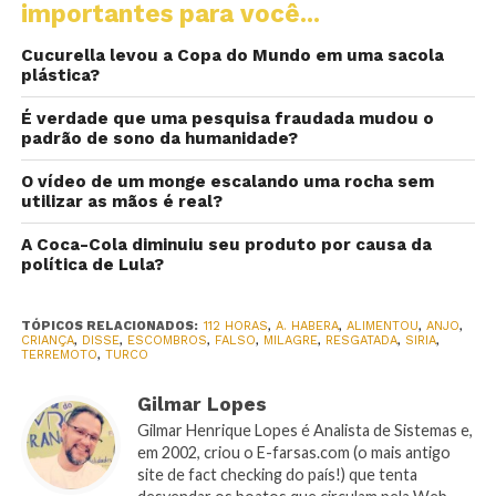
importantes para você...
Cucurella levou a Copa do Mundo em uma sacola
plástica?
É verdade que uma pesquisa fraudada mudou o
padrão de sono da humanidade?
O vídeo de um monge escalando uma rocha sem
utilizar as mãos é real?
A Coca-Cola diminuiu seu produto por causa da
política de Lula?
TÓPICOS RELACIONADOS:
112 HORAS
,
A. HABERA
,
ALIMENTOU
,
ANJO
,
CRIANÇA
,
DISSE
,
ESCOMBROS
,
FALSO
,
MILAGRE
,
RESGATADA
,
SIRIA
,
TERREMOTO
,
TURCO
Gilmar Lopes
Gilmar Henrique Lopes é Analista de Sistemas e,
em 2002, criou o E-farsas.com (o mais antigo
site de fact checking do país!) que tenta