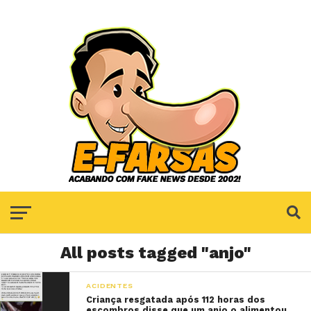
All posts tagged "anjo"
ACIDENTES
Criança resgatada após 112 horas dos
escombros disse que um anjo o alimentou