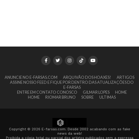
ANUNCIE NO E-FARSAS.COM
ARQUIVÃO DOS HOAXES!
ARTIGOS
ASSINE NOSSO FEED E FIQUE POR DENTRO DAS ATUALIZAÇÕES DO
E-FARSAS
ENTRE EM CONTATO CONOSCO
GILMAR LOPES
HOME
HOME
RIOMAR BRUNO
SOBRE
ULTIMAS
1
Copyright © 2026 E-farsas.com. Desde 2002 acabando com as fake
news da web!
Proibida a cópia total ou parcial dos artigos publicados sem a expressa