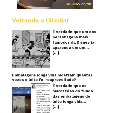
Voltando a Circular
Desenh
mostra
o
É verdade que um dos
Mickey
personagens mais
furand
famosos da Disney já
queijos
apareceu em um
com
[…]
desenho animado na
o
pênis?
TV furando queijos
com o seu pênis? O
vídeo é compartilhado
na forma de um GIF
Embalagens longa vida mostram quantas
animado e mostra
vezes o leite foi reaproveitado?
imagens de um
É verdade que as
episódio antigo do
marcações do fundo
desenho do
das embalagens de
personagem Mickey
leite longa vida
Mouse, dos
[…]
servem para mostrar
Estúdios Disney,
quantas vezes o