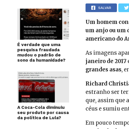
SALVAR
Um homem conse
um anjo ou um 
americano do Ar
É verdade que uma
pesquisa fraudada
As imagens apa
mudou o padrão de
sono da humanidade?
janeiro de 2017
grandes asas
, 
Richard Christ
estranho ser ter
que, assim que a
A Coca-Cola diminuiu
céus e sumiu en
seu produto por causa
da política de Lula?
Em pouco tempo 