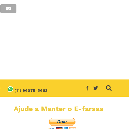
O
(11) 96075-5663
Ajude a Manter o E-farsas