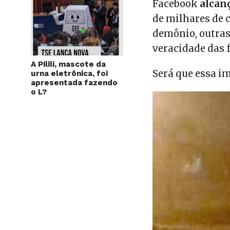
Facebook
alcan
de milhares de 
demônio, outra
veracidade das 
A Pilili, mascote da
Será que essa i
urna eletrônica, foi
apresentada fazendo
o L?