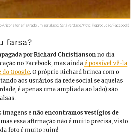
 Arizona teria flagrado um ser alado! Será verdade? (foto: Reprodução/Facebook)
u farsa?
apagada por Richard Christianson
no dia
icação no Facebook, mas ainda
é possível vê-la
e do Google
. O próprio Richard brinca com o
tando aos usuários da rede social se aquelas
erdade, é apenas uma ampliada ao lado) são
alsas.
s imagens e
não encontramos vestígios de
, mas essa afirmação não é muito precisa, visto
da foto é muito ruim!