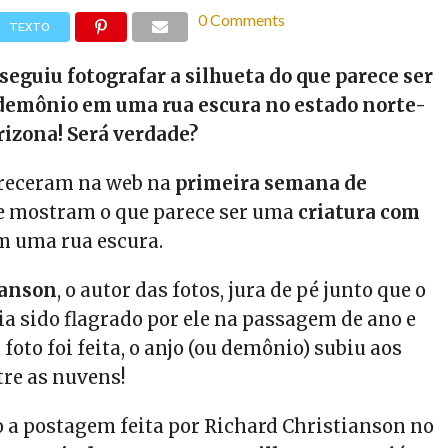
0 Comments
TEXTO
guiu fotografar a silhueta do que parece ser
demônio em uma rua escura no estado norte-
izona! Será verdade?
receram na web na
primeira semana de
e mostram o que parece ser uma
criatura com
em uma rua escura.
ianson
, o autor das fotos, jura de pé junto que o
ia sido flagrado por ele na passagem de ano e
 foto foi feita, o anjo (ou demônio) subiu aos
tre as nuvens!
a postagem feita por Richard Christianson no