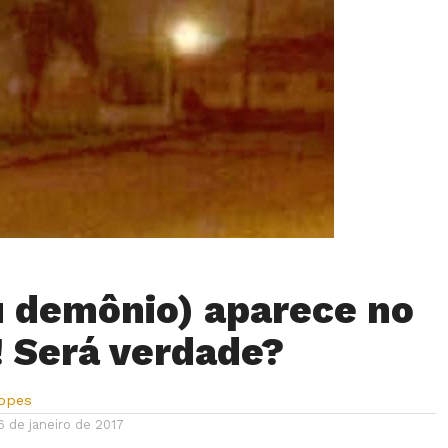
u demônio) aparece no
! Será verdade?
Lopes
6 de janeiro de 2017