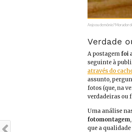
Anjo ou demônio? Morador do
Verdade o
A postagem
foi 
seguinte à publ
através do cach
assunto, pergun
fotos (que, na v
verdadeiras ou f
Uma análise na
fotomontagem
que a qualidade 