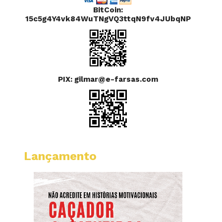
BitCoin:
15c5g4Y4vk84WuTNgVQ3ttqN9fv4JUbqNP
PIX: gilmar@e-farsas.com
Lançamento