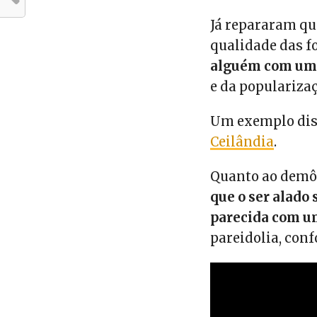
Já repararam qu
qualidade das f
alguém com uma
e da populariz
Um exemplo dis
Ceilândia
.
Quanto ao demôn
que o ser alado
parecida com u
pareidolia, con