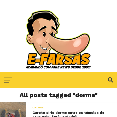
All posts tagged "dorme"
CRIMES
Garoto sírio dorme entre os túmulos de
seus pais! Será verdade?