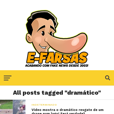
All posts tagged "dramático"
INDETERMINADO
Vídeo mostra o dramático resgate de um
drone num lago! Será verdade?