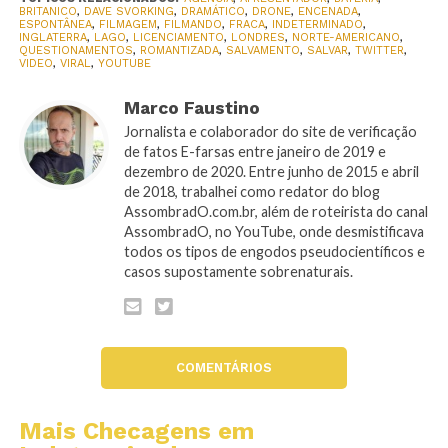
BRITANICO
,
DAVE SVORKING
,
DRAMÁTICO
,
DRONE
,
ENCENADA
,
ESPONTÂNEA
,
FILMAGEM
,
FILMANDO
,
FRACA
,
INDETERMINADO
,
INGLATERRA
,
LAGO
,
LICENCIAMENTO
,
LONDRES
,
NORTE-AMERICANO
,
QUESTIONAMENTOS
,
ROMANTIZADA
,
SALVAMENTO
,
SALVAR
,
TWITTER
,
VIDEO
,
VIRAL
,
YOUTUBE
Marco Faustino
Jornalista e colaborador do site de verificação
de fatos E-farsas entre janeiro de 2019 e
dezembro de 2020. Entre junho de 2015 e abril
de 2018, trabalhei como redator do blog
AssombradO.com.br, além de roteirista do canal
AssombradO, no YouTube, onde desmistificava
todos os tipos de engodos pseudocientíficos e
casos supostamente sobrenaturais.
COMENTÁRIOS
Mais Checagens em