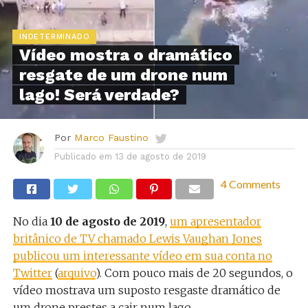
INDETERMINADO
Vídeo mostra o dramático
resgate de um drone num
lago! Será verdade?
Por
Marco Faustino
Publicado em
13 de agosto de 2019
4 Comments
No dia
10 de agosto de 2019
,
um apresentador
britânico de TV chamado Lewis Vaughan Jones
publicou um interessante vídeo em sua conta no
Twitter
(
arquivo
). Com pouco mais de 20 segundos, o
vídeo mostrava um suposto resgaste dramático de
um drone prestes a cair num lago.