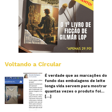
Voltando a Circular
E
lo
vi
É verdade que as marcações do
m
fundo das embalagens de leite
qu
longa vida servem para mostrar
v
quantas vezes o produto foi
o
[…]
reaproveitado? O alerta surgiu
le
fo
no dia 22 de novembro de 2018,
re
em uma conta no Facebook e