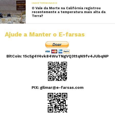
INDETERMINADO
O Vale da Morte na Califórnia registrou
recentemente a temperatura mais alta da
Terra?
Ajude a Manter o E-farsas
BitCoin: 15c5g4Y4vk84WuTNgVQ3ttqN9fv4JUbqNP
PIX: gilmar@e-farsas.com