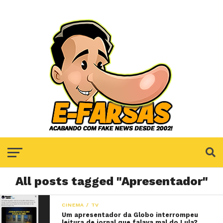
All posts tagged "Apresentador"
CINEMA / TV
Um apresentador da Globo interrompeu
leitura de jornal que falava mal do Lula?