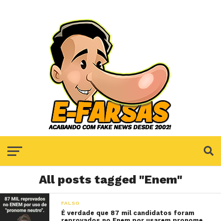
All posts tagged "Enem"
FALSO
É verdade que 87 mil candidatos foram
reprovados no Enem por usarem pronome