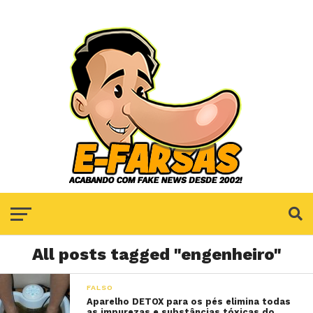
All posts tagged "engenheiro"
FALSO
Aparelho DETOX para os pés elimina todas
as impurezas e substâncias tóxicas do