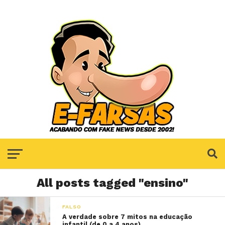
All posts tagged "ensino"
FALSO
A verdade sobre 7 mitos na educação
infantil (de 0 a 4 anos)