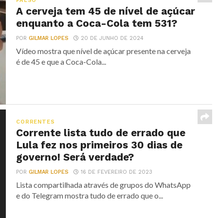
FALSO
A cerveja tem 45 de nível de açúcar
enquanto a Coca-Cola tem 531?
POR
GILMAR LOPES
20 DE JUNHO DE 2024
Vídeo mostra que nível de açúcar presente na cerveja
é de 45 e que a Coca-Cola...
CORRENTES
Corrente lista tudo de errado que
Lula fez nos primeiros 30 dias de
governo! Será verdade?
POR
GILMAR LOPES
16 DE FEVEREIRO DE 2023
Lista compartilhada através de grupos do WhatsApp
e do Telegram mostra tudo de errado que o...