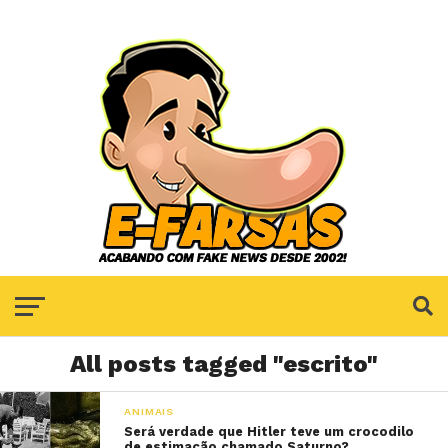
All posts tagged "escrito"
ANIMAIS
Será verdade que Hitler teve um crocodilo
de estimação chamado Saturno?