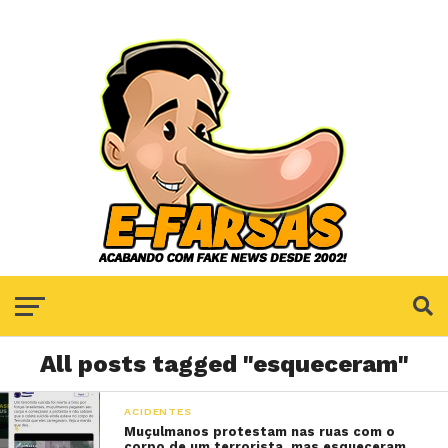
All posts tagged "esqueceram"
ACIDENTES
Muçulmanos protestam nas ruas com o
corpo de um terrorista, mas esqueceram