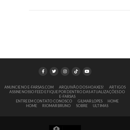
ANUNCIE NO E-FARSAS.COM
ARQUIVÃO DOS HOAXES!
ARTIGOS
ASSINE NOSSO FEED E FIQUE POR DENTRO DAS ATUALIZAÇÕES DO
E-FARSAS
ENTRE EM CONTATO CONOSCO
GILMAR LOPES
HOME
HOME
RIOMAR BRUNO
SOBRE
ULTIMAS
13