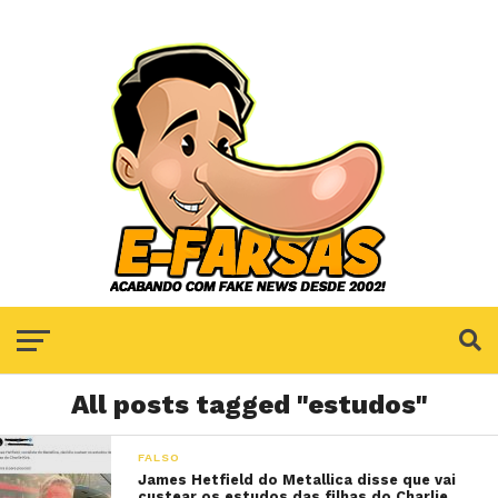
All posts tagged "estudos"
FALSO
James Hetfield do Metallica disse que vai
custear os estudos das filhas do Charlie