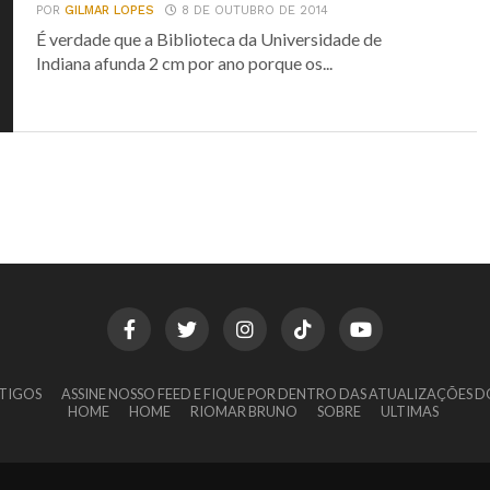
POR
GILMAR LOPES
8 DE OUTUBRO DE 2014
É verdade que a Biblioteca da Universidade de
Indiana afunda 2 cm por ano porque os...
TIGOS
ASSINE NOSSO FEED E FIQUE POR DENTRO DAS ATUALIZAÇÕES D
HOME
HOME
RIOMAR BRUNO
SOBRE
ULTIMAS