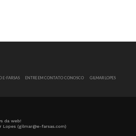
O E-FARSAS
ENTRE EM CONTATO CONOSCO
GILMAR LOPES
s da web!
ar Lopes (gilmar@e-farsas.com)