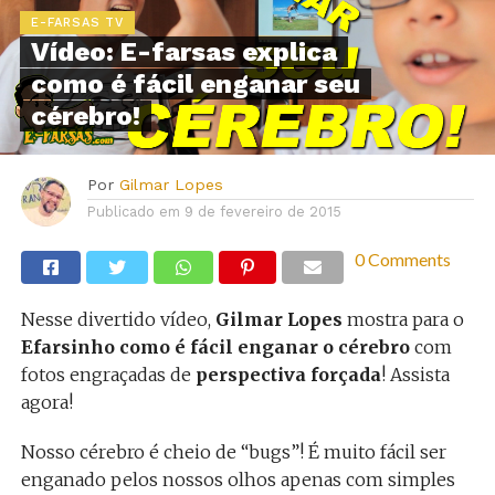
E-FARSAS TV
Vídeo: E-farsas explica
como é fácil enganar seu
cérebro!
Por
Gilmar Lopes
Publicado em
9 de fevereiro de 2015
0 Comments
Nesse divertido vídeo,
Gilmar Lopes
mostra para o
Efarsinho como é fácil enganar o cérebro
com
fotos engraçadas de
perspectiva forçada
! Assista
agora!
Nosso cérebro é cheio de “bugs”! É muito fácil ser
enganado pelos nossos olhos apenas com simples