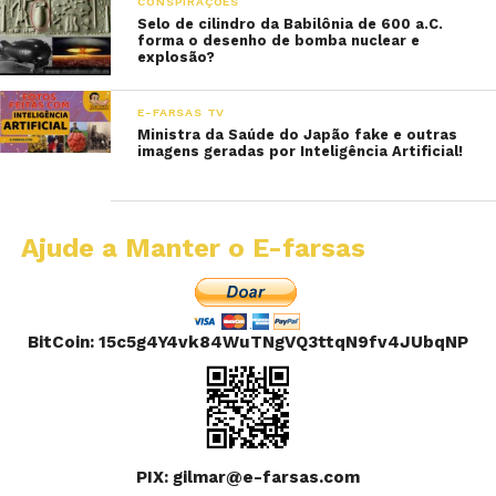
CONSPIRAÇÕES
Selo de cilindro da Babilônia de 600 a.C.
forma o desenho de bomba nuclear e
explosão?
E-FARSAS TV
Ministra da Saúde do Japão fake e outras
imagens geradas por Inteligência Artificial!
Ajude a Manter o E-farsas
BitCoin: 15c5g4Y4vk84WuTNgVQ3ttqN9fv4JUbqNP
PIX: gilmar@e-farsas.com