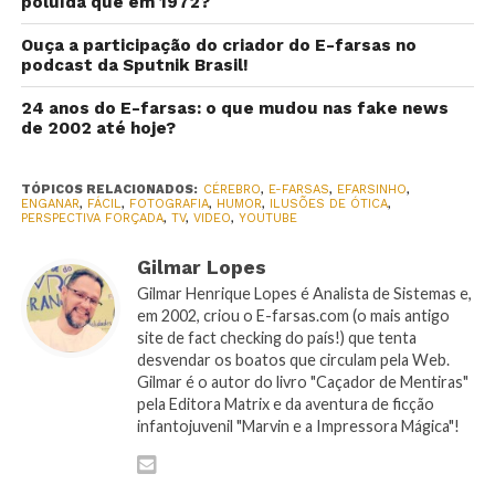
poluída que em 1972?
Ouça a participação do criador do E-farsas no
podcast da Sputnik Brasil!
24 anos do E-farsas: o que mudou nas fake news
de 2002 até hoje?
TÓPICOS RELACIONADOS:
CÉREBRO
,
E-FARSAS
,
EFARSINHO
,
ENGANAR
,
FÁCIL
,
FOTOGRAFIA
,
HUMOR
,
ILUSÕES DE ÓTICA
,
PERSPECTIVA FORÇADA
,
TV
,
VIDEO
,
YOUTUBE
Gilmar Lopes
Gilmar Henrique Lopes é Analista de Sistemas e,
em 2002, criou o E-farsas.com (o mais antigo
site de fact checking do país!) que tenta
desvendar os boatos que circulam pela Web.
Gilmar é o autor do livro "Caçador de Mentiras"
pela Editora Matrix e da aventura de ficção
infantojuvenil "Marvin e a Impressora Mágica"!