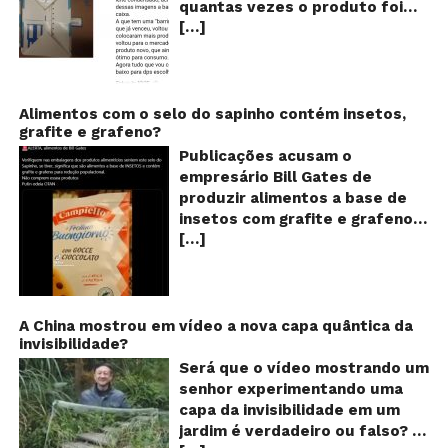
quantas vezes o produto foi
o
[…]
reaproveitado? O alerta surgiu
le
fo
no dia 22 de novembro de 2018,
re
em uma conta no Facebook e
rapidamente se espalhou
também através de grupos no
Alimentos com o selo do sapinho contém insetos,
grafite e grafeno?
WhatsApp. De acordo com o
texto – que já havia sido
Publicações acusam o
compartilhado quase 100 mil
empresário Bill Gates de
vezes em menos de 24 horas –
produzir alimentos a base de
as cores e numerações
insetos com grafite e grafeno
presentes no fundo das
[…]
com o objetivo de reduzir a
embalagens longa vida seriam
população! Será verdade?
indicações feitas pelas
Vídeos e textos com
fábricas para controlar quantas
acusações começaram a se
vezes o leite teria sido
espalhar nas redes sociais na
A China mostrou em vídeo a nova capa quântica da
reaproveitado! A moça que faz
invisibilidade?
segunda quinzena de agosto de
o alerta ainda avisa também
2024 e afirmam que as
Será que o vídeo mostrando um
que as caixas que possuem
empresas do milionário norte-
senhor experimentando uma
uma barrinha colorida no fundo
americano Bill Gates estariam
capa da invisibilidade em um
devem ser descartadas pelos
fabricando alimentos a base de
jardim é verdadeiro ou falso? O
consumidores, pois essas