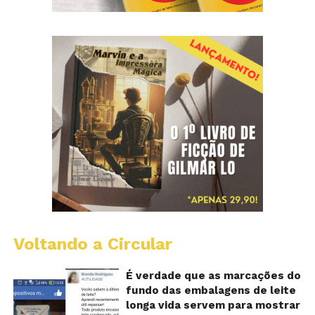
Voltando a Circular
E
lo
vi
É verdade que as marcações do
m
fundo das embalagens de leite
qu
longa vida servem para mostrar
v